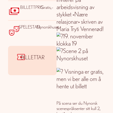
arbeidsvisning av
BILLETTPRIS:
Gratis,–
stykket «Nære
relasjonar» skriven av
SPELESTAD:
Nynorskhuset
Maria Tryti Vennerød!
19. november
klokka 19
Scene 2 på
BILLETTAR
Nynorskhuset
Visninga er gratis,
men vi ber alle om å
hente ut billett
På scena ser du Nynorsk
scenespråksenter sitt kull 2,