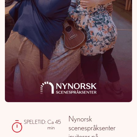
Nynorsk
SPELETID:
Ca 45
scenespråksenter
min
inviterer på