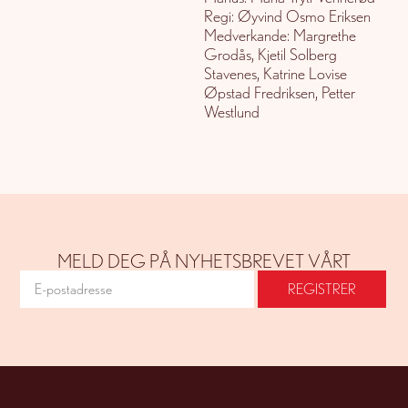
Regi: Øyvind Osmo Eriksen
Medverkande: Margrethe
Grodås, Kjetil Solberg
Stavenes, Katrine Lovise
Øpstad Fredriksen, Petter
Westlund
MELD DEG PÅ NYHETSBREVET VÅRT