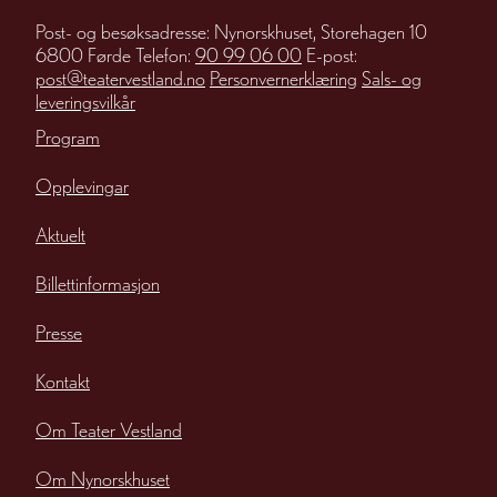
Post- og besøksadresse: Nynorskhuset, Storehagen 10
6800 Førde Telefon:
90 99 06 00
E-post:
post@teatervestland.no
Personvernerklæring
Sals- og
leveringsvilkår
Program
Opplevingar
Aktuelt
Billettinformasjon
Presse
Kontakt
Om Teater Vestland
Om Nynorskhuset