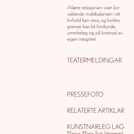
«Nære relasjonar» viser kor
vaklande maktbalansen i eit
forhold kan vera, og korleis
grenser kan bli forskyvde,
umerkeleg og på kostnad av
eigen integritet.
TEATERMELDINGAR
PRESSEFOTO
RELATERTE ARTIKLAR
KUNSTNARLEG LAG
Manus: Maria Tryti Vennerød