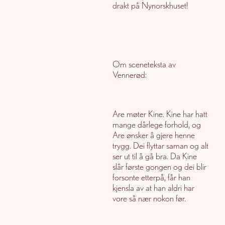
drakt på Nynorskhuset!
Om sceneteksta av
Vennerød:
Are møter Kine. Kine har hatt
mange dårlege forhold, og
Are ønsker å gjere henne
trygg. Dei flyttar saman og alt
ser ut til å gå bra. Da Kine
slår første gongen og dei blir
forsonte etterpå, får han
kjensla av at han aldri har
vore så nær nokon før.