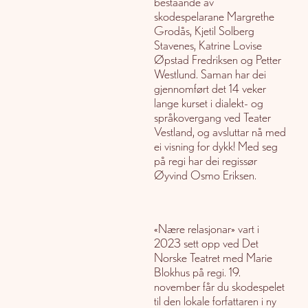
beståande av
skodespelarane Margrethe
Grodås, Kjetil Solberg
Stavenes, Katrine Lovise
Øpstad Fredriksen og Petter
Westlund. Saman har dei
gjennomført det 14 veker
lange kurset i dialekt- og
språkovergang ved Teater
Vestland, og avsluttar nå med
ei visning for dykk! Med seg
på regi har dei regissør
Øyvind Osmo Eriksen.
«Nære relasjonar» vart i
2023 sett opp ved Det
Norske Teatret med Marie
Blokhus på regi. 19.
november får du skodespelet
til den lokale forfattaren i ny