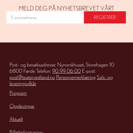
MELD DEG PÅ NYHETSBREVET VÅRT
Post- og besøksadresse: Nynorskhuset, Storehagen 10
6800 Førde Telefon:
90 99 06 00
E-post:
post@teatervestland.no
Personvernerklæring
Sals- og
leveringsvilkår
Program
Opplevingar
Aktuelt
Billettinformasjon