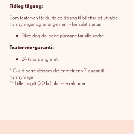
Tidleg tilgang:
Som teaterven får du tidleg tilgang til billettar på utvalde
framsyningar og arrangement – før salet startar.
Sikre deg dei beste plassane før alle andre
Teaterven-garanti:
24 timars angrerett
* Gjeld berre dersom det er meir enn 7 dagar til
framsyninga
** Billettavgift (20 kr) blir ikkje refundert