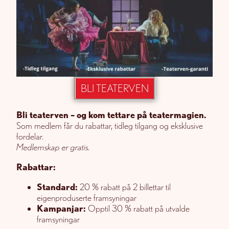
BLI TEATERVEN
Bli teaterven – og kom tettare på teatermagien.
Som medlem får du rabattar, tidleg tilgang og eksklusive
fordelar.
Medlemskap er gratis.
Rabattar:
Standard:
20 % rabatt på 2 billettar til
eigenproduserte framsyningar
Kampanjar:
Opptil 30 % rabatt på utvalde
framsyningar