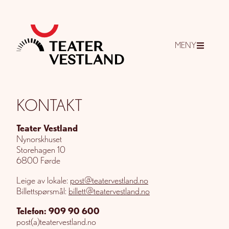
MENY
KONTAKT
Teater Vestland
Nynorskhuset
Storehagen 10
6800 Førde
Leige av lokale:
post@teatervestland.no
Billettspørsmål:
billett@teatervestland.no
Telefon: 909 90 600
post(a)teatervestland.no