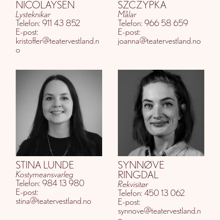
NICOLAYSEN
SZCZYPKA
Lysteknikar
Målar
Telefon: 911 43 852
Telefon: 966 58 659
E-post:
E-post:
kristoffer@teatervestland.n
joanna@teatervestland.no
o
STINA LUNDE
SYNNØVE
RINGDAL
Kostymeansvarleg
Telefon: 984 13 980
Rekvisitør
E-post:
Telefon: 450 13 062
stina@teatervestland.no
E-post:
synnove@teatervestland.n
o