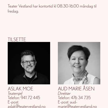
Teater Vestland har kontortid kl 08.30-16.00 måndag til
fredag.
TILSETTE
ASLAK MOE
AUD MARIE ÅSEN
Teatersjef
Direktør
Telefon: 941 72 445
Telefon: 476 34 735
E-post:
E-post: aud-
aslak@teatervestland.no
marie@teatervestland.no