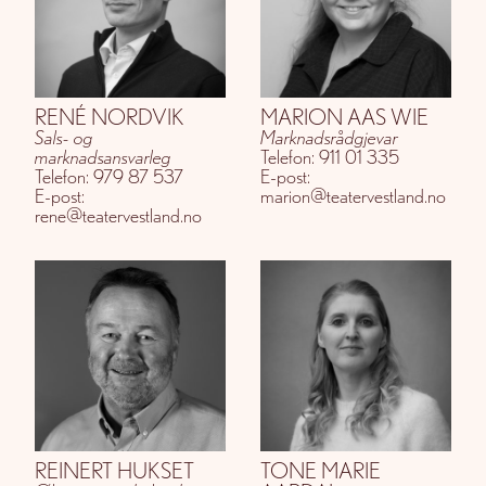
RENÉ NORDVIK
MARION AAS WIE
Sals- og
Marknadsrådgjevar
marknadsansvarleg
Telefon: 911 01 335
Telefon: 979 87 537
E-post:
E-post:
marion@teatervestland.no
rene@teatervestland.no
REINERT HUKSET
TONE MARIE