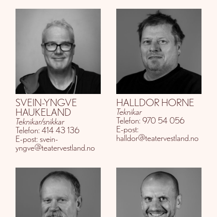
SVEIN-YNGVE
HALLDOR HORNE
HAUKELAND
Teknikar
Telefon: 970 54 056
Teknikar/snikkar
E-post:
Telefon: 414 43 136
halldor@teatervestland.no
E-post: svein-
yngve@teatervestland.no