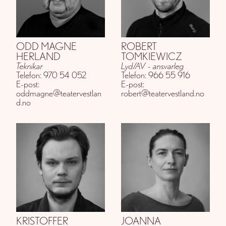
ODD MAGNE
ROBERT
HERLAND
TOMKIEWICZ
Teknikar
Lyd/AV - ansvarleg
Telefon: 970 54 052
Telefon: 966 55 916
E-post:
E-post:
oddmagne@teatervestlan
robert@teatervestland.no
d.no
KRISTOFFER
JOANNA