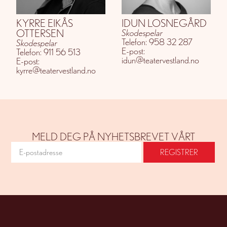
KYRRE EIKÅS
IDUN LOSNEGÅRD
OTTERSEN
Skodespelar
Telefon: 958 32 287
Skodespelar
E-post:
Telefon: 911 56 513
idun@teatervestland.no
E-post:
kyrre@teatervestland.no
MELD DEG PÅ NYHETSBREVET VÅRT