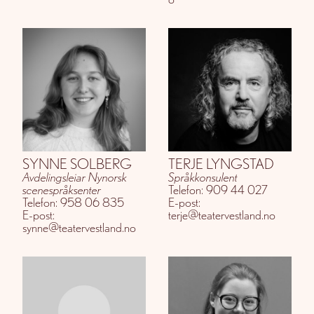
SYNNE SOLBERG
TERJE LYNGSTAD
Avdelingsleiar Nynorsk
Språkkonsulent
scenespråksenter
Telefon: 909 44 027
Telefon: 958 06 835
E-post:
E-post:
terje@teatervestland.no
synne@teatervestland.no