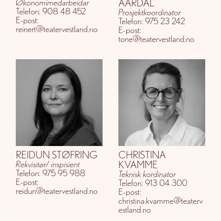
AARDAL
Økonomimedarbeidar
Telefon: 908 48 452
Prosjektkoordinator
E-post:
Telefon: 975 23 242
reinert@teatervestland.no
E-post:
tone@teatervestland.no
REIDUN STØFRING
CHRISTINA
KVAMME
Rekvisitør/ inspisient
Telefon: 975 95 988
Teknisk kordinator
E-post:
Telefon: 913 04 300
reidun@teatervestland.no
E-post:
christina.kvamme@teaterv
estland.no