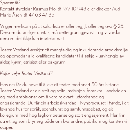
Spørsmål?
Kontakt styreleiar Rasmus Mo, tlf. 977 10 943 eller direktør Aud
Marie Åsen, tlf. 47 63 47 35
Vi gjer merksam på at søkarlista er offentleg, jf. offentleglova § 25.
Dersom du ønskjer unntak, må dette grunngjevast – og vi varslar
dersom det ikkje kan imøtekomast.
Teater Vestland ønskjer eit mangfaldig og inkluderande arbeidsmiljø,
og oppmodar alle kvalifiserte kandidatar til å søkje – uavhengig av
alder, kjønn, etnisitet eller bakgrunn.
Kvifor velje Teater Vestland?
Hos oss får du høve til å leie eit teater med snart 50 års historie.
Teater Vestland er ein stolt og solid institusjon, forankra i landsdelen
og med ambisjonar om å vere relevant, utfordrande og
engasjerande. Du får ein arbeidskvardag i Nynorskhuset i Førde, i eit
levande hus for språk, scenekunst og samfunnsdebatt, og eit
kollegium med høg fagkompetanse og stort engasjement. Her finn
du eit lag som bryr seg både om kvarandre, publikum og kunsten vi
skaper.