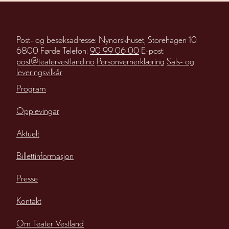
Post- og besøksadresse: Nynorskhuset, Storehagen 10
6800 Førde Telefon:
90 99 06 00
E-post:
post@teatervestland.no
Personvernerklæring
Sals- og
leveringsvilkår
Program
Opplevingar
Aktuelt
Billettinformasjon
Presse
Kontakt
Om Teater Vestland