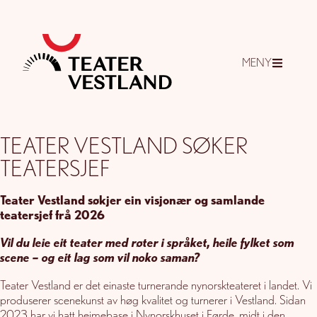
MENY
TEATER VESTLAND SØKER
TEATERSJEF
Teater Vestland søkjer ein visjonær og samlande
teatersjef frå 2026
Vil du leie eit teater med røter i språket, heile fylket som
scene – og eit lag som vil noko saman?
Teater Vestland er det einaste turnerande nynorskteateret i landet. Vi
produserer scenekunst av høg kvalitet og turnerer i Vestland. Sidan
2023 har vi hatt heimebase i Nynorskhuset i Førde, midt i den