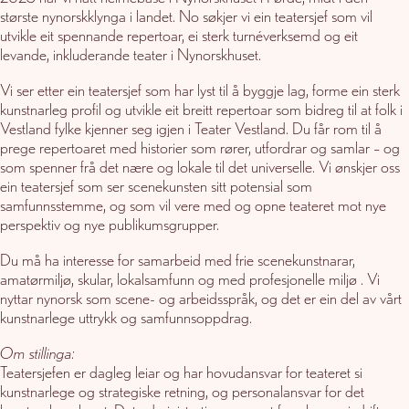
største nynorskklynga i landet. No søkjer vi ein teatersjef som vil
utvikle eit spennande repertoar, ei sterk turnéverksemd og eit
levande, inkluderande teater i Nynorskhuset.
Vi ser etter ein teatersjef som har lyst til å byggje lag, forme ein sterk
kunstnarleg profil og utvikle eit breitt repertoar som bidreg til at folk i
Vestland fylke kjenner seg igjen i Teater Vestland. Du får rom til å
prege repertoaret med historier som rører, utfordrar og samlar – og
som spenner frå det nære og lokale til det universelle. Vi ønskjer oss
ein teatersjef som ser scenekunsten sitt potensial som
samfunnsstemme, og som vil vere med og opne teateret mot nye
perspektiv og nye publikumsgrupper.
Du må ha interesse for samarbeid med frie scenekunstnarar,
amatørmiljø, skular, lokalsamfunn og med profesjonelle miljø . Vi
nyttar nynorsk som scene- og arbeidsspråk, og det er ein del av vårt
kunstnarlege uttrykk og samfunnsoppdrag.
Om stillinga:
Teatersjefen er dagleg leiar og har hovudansvar for teateret si
kunstnarlege og strategiske retning, og personalansvar for det