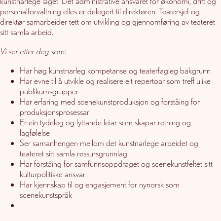
kunstnarlege laget. Det administrative ansvaret for økonomi, drift og
personalforvaltning elles er delegert til direktøren. Teatersjef og
direktør samarbeider tett om utvikling og gjennomføring av teateret
sitt samla arbeid.
Vi ser etter deg som:
Har høg kunstnarleg kompetanse og teaterfagleg bakgrunn
Har evne til å utvikle og realisere eit repertoar som treff ulike
publikumsgrupper
Har erfaring med scenekunstproduksjon og forståing for
produksjonsprosessar
Er ein tydeleg og lyttande leiar som skapar retning og
lagfølelse
Ser samanhengen mellom det kunstnarlege arbeidet og
teateret sitt samla ressursgrunnlag
Har forståing for samfunnsoppdraget og scenekunstfeltet sitt
kulturpolitiske ansvar
Har kjennskap til og engasjement for nynorsk som
scenekunstspråk