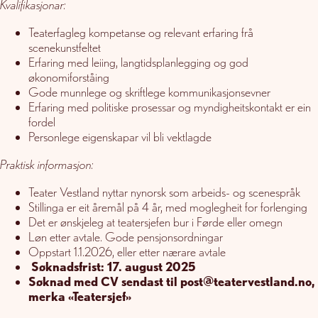
Kvalifikasjonar:
Teaterfagleg kompetanse og relevant erfaring frå
scenekunstfeltet
Erfaring med leiing, langtidsplanlegging og god
økonomiforståing
Gode munnlege og skriftlege kommunikasjonsevner
Erfaring med politiske prosessar og myndigheitskontakt er ein
fordel
Personlege eigenskapar vil bli vektlagde
Praktisk informasjon:
Teater Vestland nyttar nynorsk som arbeids- og scenespråk
Stillinga er eit åremål på 4 år, med moglegheit for forlenging
Det er ønskjeleg at teatersjefen bur i Førde eller omegn
Løn etter avtale. Gode pensjonsordningar
Oppstart 1.1.2026, eller etter nærare avtale
Søknadsfrist: 17. august 2025
Søknad med CV sendast til post@teatervestland.no,
merka «Teatersjef»