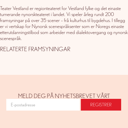
Teater Vestland er regionteateret for Vestland fylke og det einaste
turnerande nynorskteateret i landet. Vi speler årleg rundt 200
framsyningar på over 35 scener – frå kulturhus til bygdehus. I tillegg
er vi vertskap for Nynorsk scenespråksenter som er Noregs einaste
etterutdanningstilbod som arbeider med dialektovergang og nynorsk
scenespråk.
RELATERTE FRAMSYNINGAR
MELD DEG PÅ NYHETSBREVET VÅRT