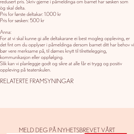
redusert pris. Skriv gjerne i påmeldinga om barnet har søsken som
òg skal delta.
Pris for første deltakar: 1.000 kr
Pris for søsken: 500 kr
Anna:
For at vi skal kunne gi alle deltakarane ei best mogleg oppleving, er
det fint om du opplyser i påmeldinga dersom barnet ditt har behov vi
bør vere merksame på, til dømes knytt til tilrettelegging,
kommunikasjon eller oppfølging.
Slik kan vi planleggje godt og sikre at alle får ei trygg og positiv
oppleving på teaterskulen.
RELATERTE FRAMSYNINGAR
MELD DEG PÅ NYHETSBREVET VÅRT