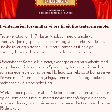
I vinterferien forvandlar vi oss til eit lite teaterensemble.
Teaterverkstad for 4.–7. klasse: Vi jobbar med dramaleikar,
improvisasjon og spennande tekstar – og lærer korleis skodespelarar
utviklar roller og historier. Til slutt set vi saman alt til eit eige
teaterstykke som blir vist på scenen for foreldre og familie.
Undervisar er Kornelia Melsæter, skodespelar og musikalartist med
lang erfaring frå Teatercamp i Spydeberg, der ho i sju år har leia
sommarlege teatercamp-veker. Ho legg stor vekt på at borna sjølve
får vere med å forme framsyninga, kome med idéar og oppleve
meistringa av å skape noko i lag.
Workshoppen passar for alle, både for dei som har prøvd teater før
og dei som er heilt nye. Vi møtest nokre timar på dagtid gjennom
heile vinterferien, og du må ha med matpakke. Det er plass til om lag
15 deltakarar.