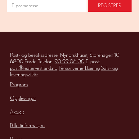
Post- og besøksadresse: Nynorskhuset, Storehagen 10
6800 Førde Telefon:
90 99 06 00
E-post:
post@teatervestland.no
Personvernerklæring
Sals- og
leveringsvilkår
Program
Opplevingar
Aktuelt
Billettinformasjon
Presse