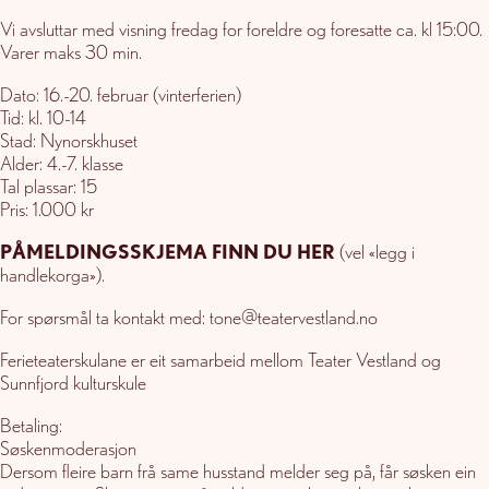
Vi avsluttar med visning fredag for foreldre og foresatte ca. kl 15:00.
Varer maks 30 min.
Dato: 16.-20. februar (vinterferien)
Tid: kl. 10-14
Stad: Nynorskhuset
Alder: 4.-7. klasse
Tal plassar: 15
Pris: 1.000 kr
PÅMELDINGSSKJEMA FINN DU HER
(vel «legg i
handlekorga»).
For spørsmål ta kontakt med: tone@teatervestland.no
Ferieteaterskulane er eit samarbeid mellom Teater Vestland og
Sunnfjord kulturskule
Betaling:
Søskenmoderasjon
Dersom fleire barn frå same husstand melder seg på, får søsken ein