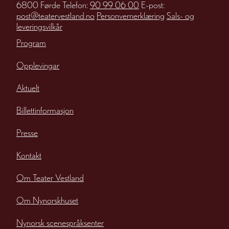
6800 Førde Telefon:
90 99 06 00
E-post:
post@teatervestland.no
Personvernerklæring
Sals- og
leveringsvilkår
Program
Opplevingar
Aktuelt
Billettinformasjon
Presse
Kontakt
Om Teater Vestland
Om Nynorskhuset
Nynorsk scenespråksenter