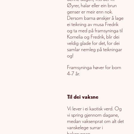
Øyrer, halar eller ein brun
genser er meir enn nok.
Dersom barna ønskjer å lage
ei teikning av musa Fredrik
og ta med på framsyninga til
Kornelia og Fredrik, blir dei
veldig glade for det, for dei
samlar nemleg på teikningar
og!
Framsyninga høver for born
4-7 år.
Til dei vaksne
Vi lever i ei kaotisk verd. Og
vi spring gjennom dagane,
medan vaksenprat om alt det
vanskelege surrar i
bakgrunnen.