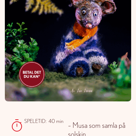
SPELETID:
40 min
– Musa som samla på
solskin