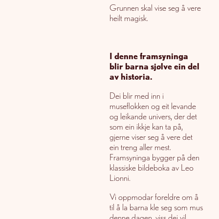
Grunnen skal vise seg å vere
heilt magisk.
I denne framsyninga
blir barna sjølve ein del
av historia.
Dei blir med inn i
museflokken og eit levande
og leikande univers, der det
som ein ikkje kan ta på,
gjerne viser seg å vere det
ein treng aller mest.
Framsyninga bygger på den
klassiske bildeboka av Leo
Lionni.
Vi oppmodar foreldre om å
til å la barna kle seg som mus
denne dagen, viss dei vil.