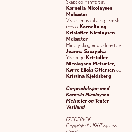
Skapt og framført av
Kornelia Nicolaysen
Melsæter
Visuelt, musikalsk og teknisk
uttrykk
Kornelia og
Kristoffer Nicolaysen
Melsæter
Miniatyrskog er produsert av
Joanna Szczypka
Ytre auge
Kristoffer
Nicolaysen Melsæter,
Kyrre Eikås Ottersen
og
Kristina Kjeldsberg
Co-produksjon med
Kornelia Nicolaysen
Melsæter og Teater
Vestland
FREDERICK
Copyright © 1967 by Leo
Lionni