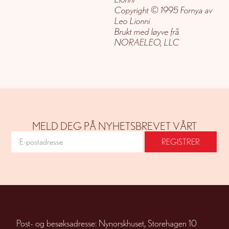
Copyright © 1995 Fornya av
Leo Lionni
Brukt med løyve frå
NORAELEO, LLC
MELD DEG PÅ NYHETSBREVET VÅRT
Post- og besøksadresse: Nynorskhuset, Storehagen 10