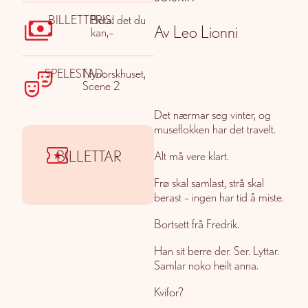
BILLETTPRIS:
Betal det du
Av Leo Lionni
kan,–
SPELESTAD:
Nynorskhuset,
Scene 2
Det nærmar seg vinter, og
museflokken har det travelt.
BILLETTAR
Alt må vere klart.
Frø skal samlast, strå skal
berast – ingen har tid å miste.
Bortsett frå Fredrik.
Han sit berre der. Ser. Lyttar.
Samlar noko heilt anna.
Kvifor?