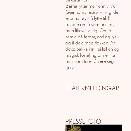
Barna lyttar meir enn vi trur.
Gjennom
Fredrik
vil vi gi dei
ei anna røyst å lytte til. Ei
historie om å vere annleis,
men likevel viktig. Om å
samle på fargar, ord og lys –
og å dele med flokken. Alt
dette pakka inn i ei leiken og
magisk forteljing om ei lita
mus som torer å vere seg
sjølv.
TEATERMELDINGAR
PRESSEFOTO